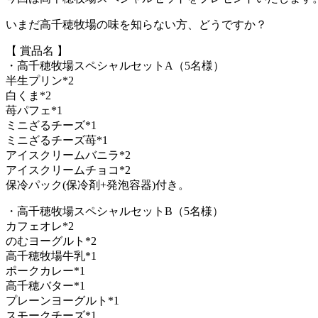
いまだ高千穂牧場の味を知らない方、どうですか？
【 賞品名 】
・高千穂牧場スペシャルセットA（5名様）
半生プリン*2
白くま*2
苺パフェ*1
ミニざるチーズ*1
ミニざるチーズ苺*1
アイスクリームバニラ*2
アイスクリームチョコ*2
保冷パック(保冷剤+発泡容器)付き。
・高千穂牧場スペシャルセットB（5名様）
カフェオレ*2
のむヨーグルト*2
高千穂牧場牛乳*1
ポークカレー*1
高千穂バター*1
プレーンヨーグルト*1
スモークチーズ*1