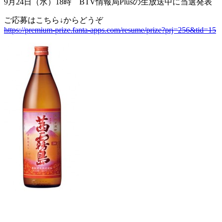
9月24日（水）18時 BTV情報局Plusの生放送中に当選発表
ご応募はこちら↓からどうぞ
https://premium-prize.fanta-apps.com/resume/prize?prj=256&tid=15