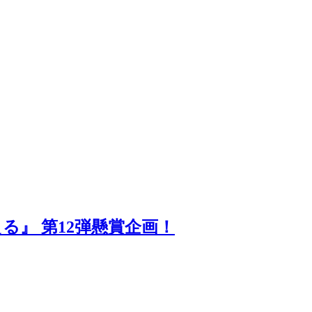
』 第12弾懸賞企画！
。