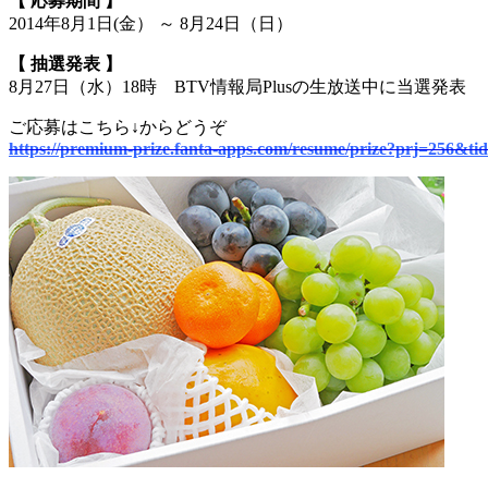
【 応募期間 】
2014年8月1日(金） ～ 8月24日（日）
【 抽選発表 】
8月27日（水）18時 BTV情報局Plusの生放送中に当選発表
ご応募はこちら↓からどうぞ
https://premium-prize.fanta-apps.com/resume/prize?prj=256&ti