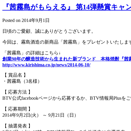
『茜霧島がもらえる』 第14弾懸賞キャ
Posted on
2014年9月1日
日頃のご愛顧、誠にありがとうございます。
今回は、霧島酒造の新商品「茜霧島」をプレゼントいたしま
「茜霧島」の詳細はこちら↓
創業98年の醸造技術から生まれた新ブランド 本格焼酎『茜
http://www.kirishima.co.jp/news/2014-06-10/
【 賞品名 】
・茜霧島（3名様）
【 応募方法 】
BTV公式facebookページから応募するか、BTV情報局Pl
【 応募期間 】
2014年9月2日(火） ～ 9月21日（日）
【 抽選発表 】