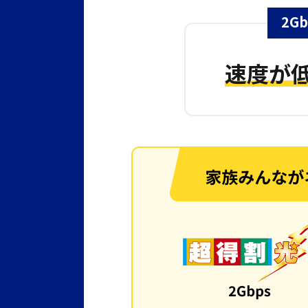
2G
速度が