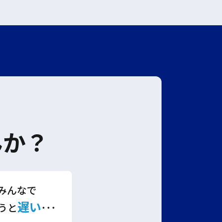
んか？
みんなで
遅い
うと
･･･