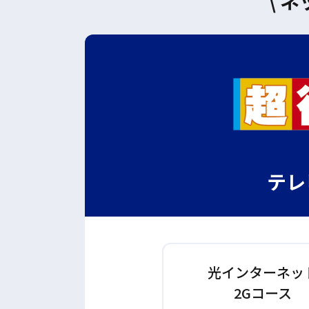
\ 
テレ
光インターネッ
2Gコース