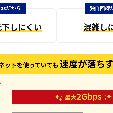
bpsだから
独自回線
低下しにくい
混雑し